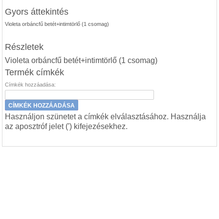
Gyors áttekintés
Violeta orbáncfű betét+intimtörlő (1 csomag)
Részletek
Violeta orbáncfű betét+intimtörlő (1 csomag)
Termék címkék
Címkék hozzáadása:
CÍMKÉK HOZZÁADÁSA
Használjon szünetet a címkék elválasztásához. Használja
az aposztróf jelet (') kifejezésekhez.