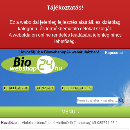
Tájékoztatás!
Ez a weboldal jelenleg fejlesztés alatt áll, és kizárólag
kategória- és termékbemutató célokat szolgál.
A weboldalon online rendelés leadására jelenleg nincs
lehetőség.
Üdvözöljük a Biowebshop24 webáruházban!
Kapcsolat
BEÁLLÍTÁSOK
PÉNZTÁR
BEJELENTKEZÉS
MENU
Kezdőlap
Violeta orbáncfű betét+intimtörlő (1 csomag) ML085744-23-1
/