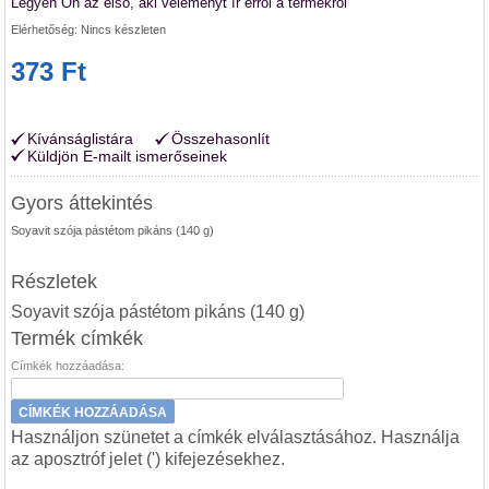
Legyen Ön az első, aki véleményt ír erről a termékről
Elérhetőség:
Nincs készleten
373 Ft
Kívánságlistára
Összehasonlít
Küldjön E-mailt ismerőseinek
Gyors áttekintés
Soyavit szója pástétom pikáns (140 g)
Részletek
Soyavit szója pástétom pikáns (140 g)
Termék címkék
Címkék hozzáadása:
CÍMKÉK HOZZÁADÁSA
Használjon szünetet a címkék elválasztásához. Használja
az aposztróf jelet (') kifejezésekhez.