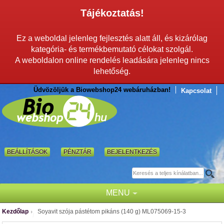
Tájékoztatás!
Ez a weboldal jelenleg fejlesztés alatt áll, és kizárólag
kategória- és termékbemutató célokat szolgál.
A weboldalon online rendelés leadására jelenleg nincs
lehetőség.
Üdvözöljük a Biowebshop24 webáruházban!
Kapcsolat
BEÁLLÍTÁSOK
PÉNZTÁR
BEJELENTKEZÉS
MENU
Kezdőlap
Soyavit szója pástétom pikáns (140 g) ML075069-15-3
/