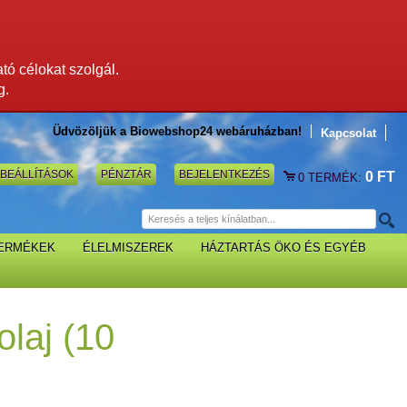
ató célokat szolgál.
g.
Üdvözöljük a Biowebshop24 webáruházban!
Kapcsolat
BEÁLLÍTÁSOK
PÉNZTÁR
BEJELENTKEZÉS
0 FT
0
TERMÉK:
TERMÉKEK
ÉLELMISZEREK
HÁZTARTÁS ÖKO ÉS EGYÉB
olaj (10