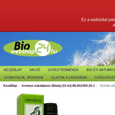
Ez a weboldal jelen
A
KEZDŐLAP
AKCIÓ
GYÓGYTERMÉKEK
BIO ÉS NATURK
SZÚNYOGOK, ROVAROK
ILLATOK A LAKÁSBAN
GYÓGYÁSZA
Kezdőlap
Aromax eukaliptusz illóolaj (10 ml) ML002459-20-1
Termék vé
/
/