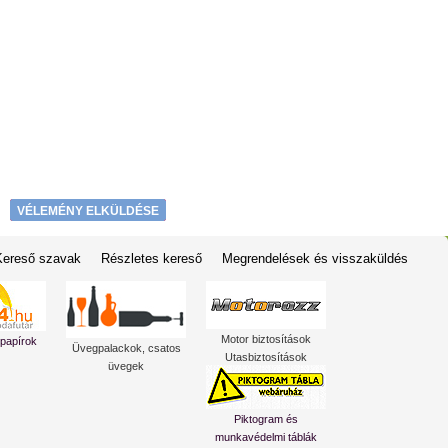
VÉLEMÉNY ELKÜLDÉSE
Kereső szavak
Részletes kereső
Megrendelések és visszaküldés
Motor biztosítások
 papírok
Üvegpalackok, csatos
Utasbiztosítások
üvegek
Piktogram és
munkavédelmi táblák