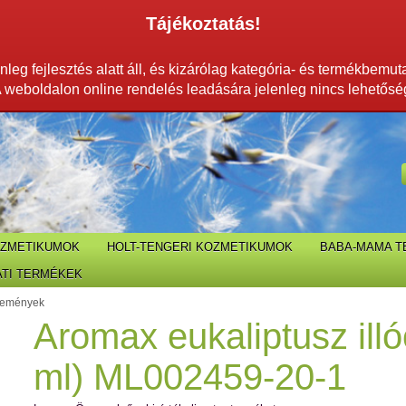
Tájékoztatás!
leg fejlesztés alatt áll, és kizárólag kategória- és termékbemut
 weboldalon online rendelés leadására jelenleg nincs lehetősé
OZMETIKUMOK
HOLT-TENGERI KOZMETIKUMOK
BABA-MAMA 
TI TERMÉKEK
lemények
Aromax eukaliptusz illó
ml) ML002459-20-1