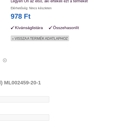
Legyen Ön az első, aki értékeli ezt a terméket
Elérhetőség:
Nincs készleten
978 Ft
Kívánságlistára
Összehasonlít
VISSZA A TERMÉK ADATLAPHOZ
«
ml) ML002459-20-1