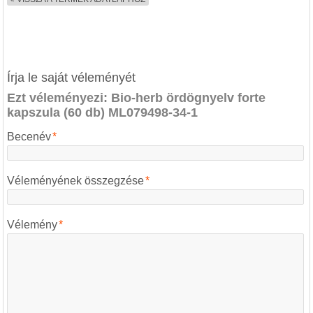
Írja le saját véleményét
Ezt véleményezi:
Bio-herb ördögnyelv forte
kapszula (60 db) ML079498-34-1
Becenév
*
Véleményének összegzése
*
Vélemény
*