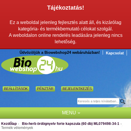
Tájékoztatás!
Ez a weboldal jelenleg fejlesztés alatt áll, és kizárólag
kategória- és termékbemutató célokat szolgál.
A weboldalon online rendelés leadására jelenleg nincs
lehetőség.
Üdvözöljük a Biowebshop24 webáruházban!
Kapcsolat
BEÁLLÍTÁSOK
PÉNZTÁR
BEJELENTKEZÉS
MENU
Kezdőlap
Bio-herb ördögnyelv forte kapszula (60 db) ML079498-34-1
/
/
Termék vélemények