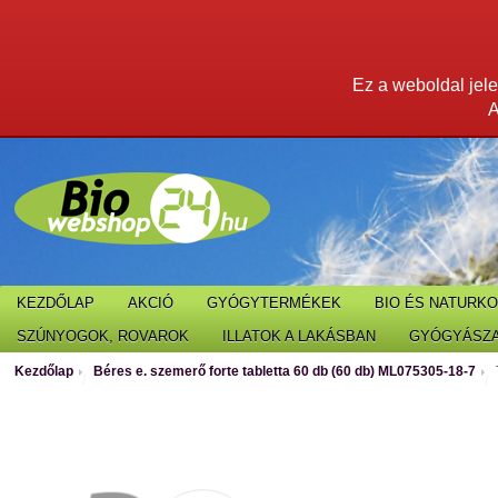
Ez a weboldal jelen
A
KEZDŐLAP
AKCIÓ
GYÓGYTERMÉKEK
BIO ÉS NATURK
SZÚNYOGOK, ROVAROK
ILLATOK A LAKÁSBAN
GYÓGYÁSZA
Kezdőlap
Béres e. szemerő forte tabletta 60 db (60 db) ML075305-18-7
/
/