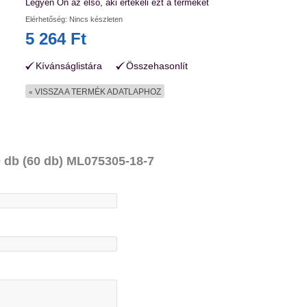
Legyen Ön az első, aki értékeli ezt a terméket
Elérhetőség:
Nincs készleten
5 264 Ft
Kívánságlistára
Összehasonlít
VISSZA A TERMÉK ADATLAPHOZ
«
60 db (60 db) ML075305-18-7