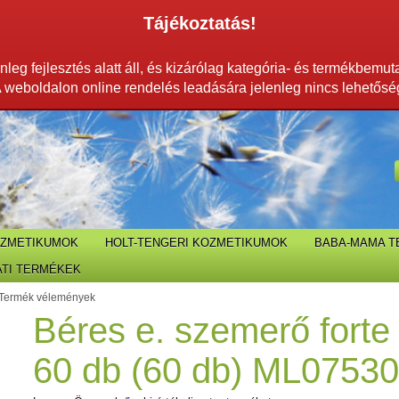
Tájékoztatás!
leg fejlesztés alatt áll, és kizárólag kategória- és termékbemut
 weboldalon online rendelés leadására jelenleg nincs lehetősé
OZMETIKUMOK
HOLT-TENGERI KOZMETIKUMOK
BABA-MAMA 
TI TERMÉKEK
Termék vélemények
Béres e. szemerő forte 
60 db (60 db) ML07530