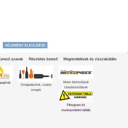
VÉLEMÉNY ELKÜLDÉSE
Kereső szavak
Részletes kereső
Megrendelések és visszaküldés
Motor biztosítások
 papírok
Üvegpalackok, csatos
Utasbiztosítások
üvegek
Piktogram és
munkavédelmi táblák