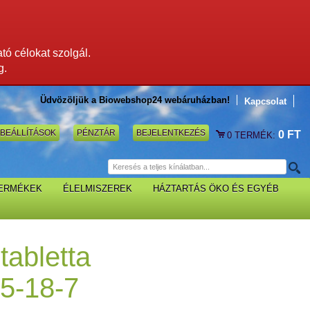
ató célokat szolgál.
g.
Üdvözöljük a Biowebshop24 webáruházban!
Kapcsolat
BEÁLLÍTÁSOK
PÉNZTÁR
BEJELENTKEZÉS
0 FT
0
TERMÉK:
TERMÉKEK
ÉLELMISZEREK
HÁZTARTÁS ÖKO ÉS EGYÉB
tabletta
5-18-7