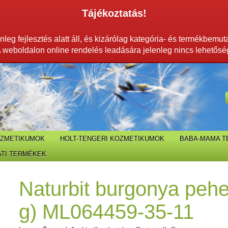
Tájékoztatás!
leg fejlesztés alatt áll, és kizárólag kategória- és termékbemut
 weboldalon online rendelés leadására jelenleg nincs lehetősé
OZMETIKUMOK
HOLT-TENGERI KOZMETIKUMOK
BABA-MAMA 
TI TERMÉKEK
Naturbit burgonya pehe
g) ML064459-35-11