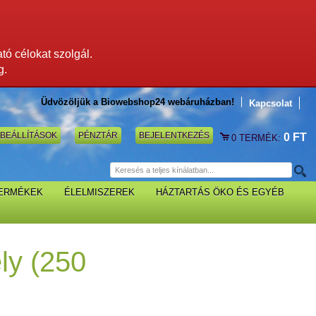
ató célokat szolgál.
g.
Üdvözöljük a Biowebshop24 webáruházban!
Kapcsolat
BEÁLLÍTÁSOK
PÉNZTÁR
BEJELENTKEZÉS
0 FT
0
TERMÉK:
TERMÉKEK
ÉLELMISZEREK
HÁZTARTÁS ÖKO ÉS EGYÉB
ly (250