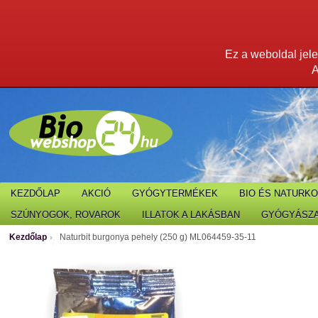
Ez a weboldal jelen
A
KEZDŐLAP
AKCIÓ
GYÓGYTERMÉKEK
BIO ÉS NATURK
SZÚNYOGOK, ROVAROK
ILLATOK A LAKÁSBAN
GYÓGYÁSZA
Kezdőlap
Naturbit burgonya pehely (250 g) ML064459-35-11
/