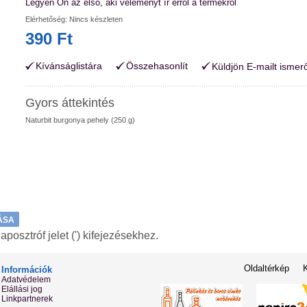
Legyen Ön az első, aki véleményt ír erről a termékről
Elérhetőség:
Nincs készleten
390 Ft
Kívánságlistára
Összehasonlít
Küldjön E-mailt ismer
Gyors áttekintés
Naturbit burgonya pehely (250 g)
ÁSA
osztróf jelet (') kifejezésekhez.
Oldaltérkép
Információk
Adatvédelem
Elállási jog
Linkpartnerek