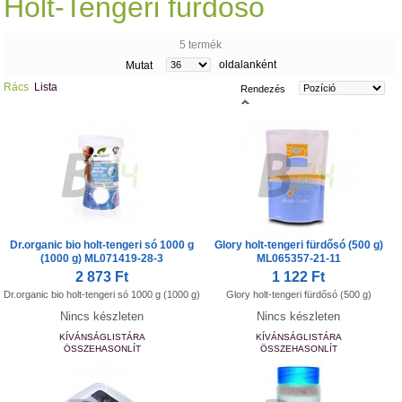
Holt-Tengeri fürdősó
5 termék
oldalanként
Mutat
Rács
Lista
Rendezés
Dr.organic bio holt-tengeri só 1000 g
Glory holt-tengeri fürdősó (500 g)
(1000 g) ML071419-28-3
ML065357-21-11
2 873 Ft
1 122 Ft
Dr.organic bio holt-tengeri só 1000 g (1000 g)
Glory holt-tengeri fürdősó (500 g)
Nincs készleten
Nincs készleten
KÍVÁNSÁGLISTÁRA
KÍVÁNSÁGLISTÁRA
ÖSSZEHASONLÍT
ÖSSZEHASONLÍT