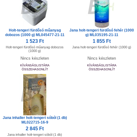
Holt-tengeri fürdősó műanyag
Jana holt-tengeri fürdősó fehér (1000
dobozos (1000 g) ML045477-21-11
g) ML035195-21-11
1 523 Ft
1 855 Ft
Holt-tengeri fürdősó műanyag dobozos
Jana holt-tengeri fürdősó fehér (1000 g)
(1000 g)
Nincs készleten
Nincs készleten
KÍVÁNSÁGLISTÁRA
KÍVÁNSÁGLISTÁRA
ÖSSZEHASONLÍT
ÖSSZEHASONLÍT
Jana inhaller holt-tengeri sóból (1 db)
ML022715-16-9
2 845 Ft
Jana inhaller holt-tengeri sóból (1 db)