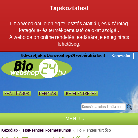
Tájékoztatás!
Ez a weboldal jelenleg fejlesztés alatt áll, és kizárólag
kategória- és termékbemutató célokat szolgál.
A weboldalon online rendelés leadására jelenleg nincs
lehetőség.
Üdvözöljük a Biowebshop24 webáruházban!
Kapcsolat
BEÁLLÍTÁSOK
PÉNZTÁR
BEJELENTKEZÉS
MENU
Kezdőlap
Holt-Tengeri kozmetikumok
Holt-Tengeri fürdősó
/
/