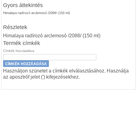
Gyors áttekintés
Himalaya radírozó arclemosó /2088/ (150 ml)
Részletek
Himalaya radírozó arclemosó /2088/ (150 ml)
Termék címkék
Címkék hozzáadása:
CÍMKÉK HOZZÁADÁSA
Használjon szünetet a címkék elválasztásához. Használja
az aposztróf jelet (') kifejezésekhez.