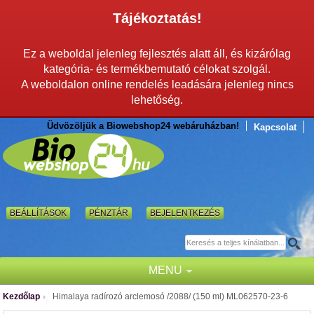
Tájékoztatás!
Ez a weboldal jelenleg fejlesztés alatt áll, és kizárólag
kategória- és termékbemutató célokat szolgál.
A weboldalon online rendelés leadására jelenleg nincs
lehetőség.
Üdvözöljük a Biowebshop24 webáruházban!
Kapcsolat
BEÁLLÍTÁSOK
PÉNZTÁR
BEJELENTKEZÉS
MENU
Kezdőlap
Himalaya radírozó arclemosó /2088/ (150 ml) ML062570-23-6
/