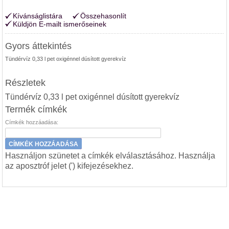
Kívánságlistára
Összehasonlít
Küldjön E-mailt ismerőseinek
Gyors áttekintés
Tündérvíz 0,33 l pet oxigénnel dúsított gyerekvíz
Részletek
Tündérvíz 0,33 l pet oxigénnel dúsított gyerekvíz
Termék címkék
Címkék hozzáadása:
CÍMKÉK HOZZÁADÁSA
Használjon szünetet a címkék elválasztásához. Használja
az aposztróf jelet (') kifejezésekhez.