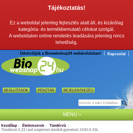
Tájékoztatás!
Ez a weboldal jelenleg fejlesztés alatt áll, és kizárólag
kategória- és termékbemutató célokat szolgál.
A weboldalon online rendelés leadására jelenleg nincs
lehetőség.
Üdvözöljük a Biowebshop24 webáruházban!
Kapcsolat
BEÁLLÍTÁSOK
PÉNZTÁR
BEJELENTKEZÉS
MENU
Kezdőlap
Élelmiszerek
Tündérvíz
/
/
/
Tündérvíz 0,33 l pet oxigénnel dúsított gyerekvíz 2430-0-33L