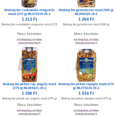
Bioking bio csokoládés-mogyorós
Bioking bio gyümölcsös müzli (500 g)
müzli (375 g) ML070219-30-2
ML069420-18-2
1 313 Ft
1 264 Ft
Bioking bio csokoládés-mogyorós müzli (375
Bioking bio gyümölcsös müzli (500 g)
g)
Nincs készleten
Nincs készleten
KÍVÁNSÁGLISTÁRA
KÍVÁNSÁGLISTÁRA
ÖSSZEHASONLÍT
ÖSSZEHASONLÍT
Bioking bio pirított rop. bogyós müzli
Bioking bio pirított ropogós müzli (375
(375 g) ML069421-30-2
g) ML070220-30-2
1 396 Ft
1 034 Ft
Bioking bio pirított rop. bogyós müzli (375 g)
Bioking bio pirított ropogós müzli (375 g)
Nincs készleten
Nincs készleten
KÍVÁNSÁGLISTÁRA
KÍVÁNSÁGLISTÁRA
ÖSSZEHASONLÍT
ÖSSZEHASONLÍT