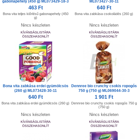
gabonapehely (450 g) ML073429-18-3
ML073427-30-11
463 Ft
640 Ft
Bona vita teljes kiőrlésű gabonapehely (450
Bona vita zabkása csokoládés (260 g)
g)
Nincs készleten
Nincs készleten
KÍVÁNSÁGLISTÁRA
KÍVÁNSÁGLISTÁRA
ÖSSZEHASONLÍT
ÖSSZEHASONLÍT
Bona vita zabkása erdei gyümölcsös
Dennree bio crunchy csokis ropogós
(260 g) ML073428-30-11
750 g (750 g) ML069044-30-3
640 Ft
1 901 Ft
Bona vita zabkása erdei gyümölcsös (260 g)
Dennree bio crunchy csokis ropogós 750 g
(750 g)
Nincs készleten
Nincs készleten
KÍVÁNSÁGLISTÁRA
KÍVÁNSÁGLISTÁRA
ÖSSZEHASONLÍT
ÖSSZEHASONLÍT