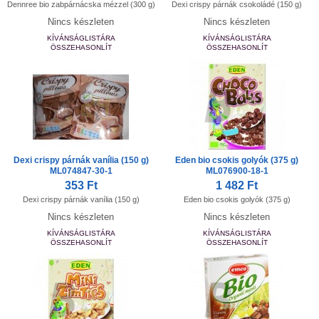
Dennree bio zabpárnácska mézzel (300 g)
Dexi crispy párnák csokoládé (150 g)
Nincs készleten
Nincs készleten
KÍVÁNSÁGLISTÁRA
KÍVÁNSÁGLISTÁRA
ÖSSZEHASONLÍT
ÖSSZEHASONLÍT
Dexi crispy párnák vanília (150 g)
Eden bio csokis golyók (375 g)
ML074847-30-1
ML076900-18-1
353 Ft
1 482 Ft
Dexi crispy párnák vanília (150 g)
Eden bio csokis golyók (375 g)
Nincs készleten
Nincs készleten
KÍVÁNSÁGLISTÁRA
KÍVÁNSÁGLISTÁRA
ÖSSZEHASONLÍT
ÖSSZEHASONLÍT