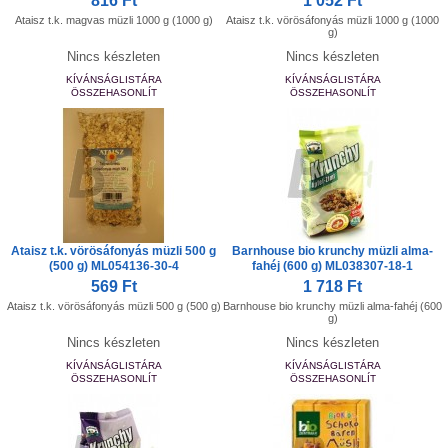
816 Ft
1 052 Ft
Ataisz t.k. magvas müzli 1000 g (1000 g)
Ataisz t.k. vörösáfonyás müzli 1000 g (1000
g)
Nincs készleten
Nincs készleten
KÍVÁNSÁGLISTÁRA
KÍVÁNSÁGLISTÁRA
ÖSSZEHASONLÍT
ÖSSZEHASONLÍT
Ataisz t.k. vörösáfonyás müzli 500 g
Barnhouse bio krunchy müzli alma-
(500 g) ML054136-30-4
fahéj (600 g) ML038307-18-1
569 Ft
1 718 Ft
Ataisz t.k. vörösáfonyás müzli 500 g (500 g)
Barnhouse bio krunchy müzli alma-fahéj (600
g)
Nincs készleten
Nincs készleten
KÍVÁNSÁGLISTÁRA
KÍVÁNSÁGLISTÁRA
ÖSSZEHASONLÍT
ÖSSZEHASONLÍT