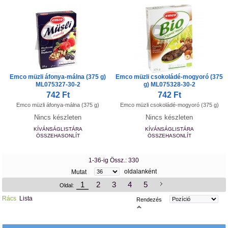
Emco müzli áfonya-málna (375 g)
Emco müzli csokoládé-mogyoró (375
ML075327-30-2
g) ML075328-30-2
742 Ft
742 Ft
Emco müzli áfonya-málna (375 g)
Emco müzli csokoládé-mogyoró (375 g)
Nincs készleten
Nincs készleten
KÍVÁNSÁGLISTÁRA
KÍVÁNSÁGLISTÁRA
ÖSSZEHASONLÍT
ÖSSZEHASONLÍT
1-36-ig Össz.: 330
oldalanként
Mutat
1
2
3
4
5
Oldal:
Rács
Lista
Rendezés