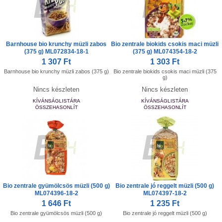
Barnhouse bio krunchy müzli zabos
Bio zentrale biokids csokis maci müzli
(375 g) ML072834-18-1
(375 g) ML074354-18-2
1 307 Ft
1 303 Ft
Barnhouse bio krunchy müzli zabos (375 g)
Bio zentrale biokids csokis maci müzli (375
g)
Nincs készleten
Nincs készleten
KÍVÁNSÁGLISTÁRA
KÍVÁNSÁGLISTÁRA
ÖSSZEHASONLÍT
ÖSSZEHASONLÍT
Bio zentrale gyümölcsös müzli (500 g)
Bio zentrale jó reggelt müzli (500 g)
ML074396-18-2
ML074397-18-2
1 646 Ft
1 235 Ft
Bio zentrale gyümölcsös müzli (500 g)
Bio zentrale jó reggelt müzli (500 g)