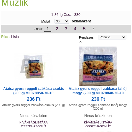
Müzlik
1-36-ig Össz.: 330
oldalanként
Mutat
1
2
3
4
5
Oldal:
Rács
Lista
Rendezés
Ataisz gyors reggeli zabkása csokis
Ataisz gyors reggeli zabkása fahéj-
(200 g) ML078850-30-10
mogy. (200 g) ML078848-30-10
236 Ft
236 Ft
Ataisz gyors reggeli zabkása csokis (200 g)
Ataisz gyors reggeli zabkása fahéj-mogy.
(200 g)
Nincs készleten
Nincs készleten
KÍVÁNSÁGLISTÁRA
KÍVÁNSÁGLISTÁRA
ÖSSZEHASONLÍT
ÖSSZEHASONLÍT