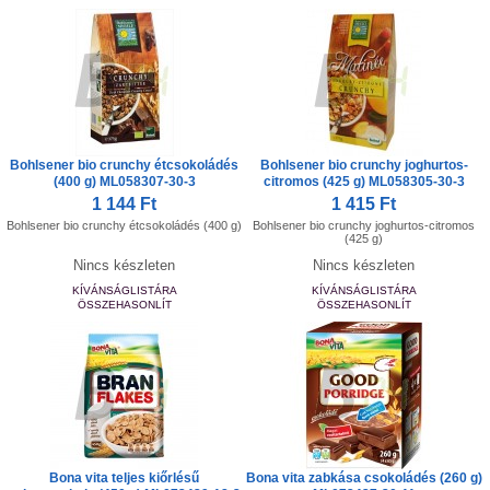
Bohlsener bio crunchy étcsokoládés
Bohlsener bio crunchy joghurtos-
(400 g) ML058307-30-3
citromos (425 g) ML058305-30-3
1 144 Ft
1 415 Ft
Bohlsener bio crunchy étcsokoládés (400 g)
Bohlsener bio crunchy joghurtos-citromos
(425 g)
Nincs készleten
Nincs készleten
KÍVÁNSÁGLISTÁRA
KÍVÁNSÁGLISTÁRA
ÖSSZEHASONLÍT
ÖSSZEHASONLÍT
Bona vita teljes kiőrlésű
Bona vita zabkása csokoládés (260 g)