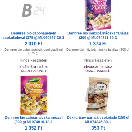
Dennree bio gabonapehely
Dennree bio müzlipárnácska fahéjas
csokoládéval (375 g) ML060257-30-3
(300 g) ML074811-30-3
2 010 Ft
1 374 Ft
Dennree bio gabonapehely csokoládéval
Dennree bio müzlipárnácska fahéjas (300 g)
(375 g)
Nincs készleten
Nincs készleten
KÍVÁNSÁGLISTÁRA
KÍVÁNSÁGLISTÁRA
ÖSSZEHASONLÍT
ÖSSZEHASONLÍT
Dennree bio zabpárnácska mézzel
Dexi crispy párnák csokoládé (150 g)
(300 g) ML074810-18-1
ML074846-30-1
1 352 Ft
353 Ft