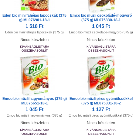
Eden bio mini fahéjas lapocskák (375
Emco bio müzli csokoládé-mogyoró
g) ML076901-18-1
(375 g) ML075330-18-1
1 518 Ft
1 045 Ft
Eden bio mini fahéjas lapocskák (375 g)
Emco bio müzli csokoládé-mogyoró (375 g)
Nincs készleten
Nincs készleten
KÍVÁNSÁGLISTÁRA
KÍVÁNSÁGLISTÁRA
ÖSSZEHASONLÍT
ÖSSZEHASONLÍT
Emco bio müzli hagyományos (375 g)
Emco bio müzli piros gyümölcsökkel
ML075651-18-1
(375 g) ML075331-30-2
1 045 Ft
1 127 Ft
Emco bio müzli hagyományos (375 g)
Emco bio müzli piros gyümölcsökkel (375 g)
Nincs készleten
Nincs készleten
KÍVÁNSÁGLISTÁRA
KÍVÁNSÁGLISTÁRA
ÖSSZEHASONLÍT
ÖSSZEHASONLÍT