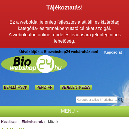
Tájékoztatás!
Ez a weboldal jelenleg fejlesztés alatt áll, és kizárólag
kategória- és termékbemutató célokat szolgál.
A weboldalon online rendelés leadására jelenleg nincs
lehetőség.
Üdvözöljük a Biowebshop24 webáruházban!
Kapcsolat
BEÁLLÍTÁSOK
PÉNZTÁR
BEJELENTKEZÉS
MENU
Kezdőlap
Élelmiszerek
Müzlik
/
/