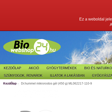
Ez a weboldal jelen
A
KEZDŐLAP
AKCIÓ
GYÓGYTERMÉKEK
BIO ÉS NATURK
SZÚNYOGOK, ROVAROK
ILLATOK A LAKÁSBAN
GYÓGYÁSZA
Kezdőlap
Dr.hummel mikrorostos gél (450 g) ML062217-110-9
/