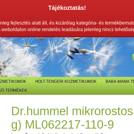
Tájékoztatás!
leg fejlesztés alatt áll, és kizárólag kategória- és termékbemut
 weboldalon online rendelés leadására jelenleg nincs lehetősé
OZMETIKUMOK
HOLT-TENGERI KOZMETIKUMOK
BABA-MAMA 
TI TERMÉKEK
Dr.hummel mikrorostos
g) ML062217-110-9