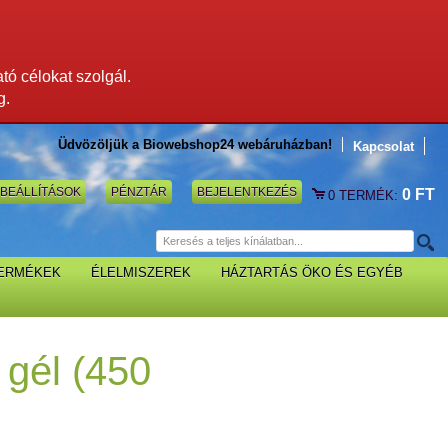
ató célokat szolgál.
g.
Üdvözöljük a Biowebshop24 webáruházban!
Kapcsolat
BEÁLLÍTÁSOK
PÉNZTÁR
BEJELENTKEZÉS
0 FT
0
TERMÉK:
TERMÉKEK
ÉLELMISZEREK
HÁZTARTÁS ÖKO ÉS EGYÉB
 gél (450