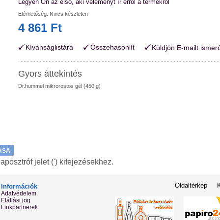
Legyen Ön az első, aki véleményt ír erről a termékről
Elérhetőség:
Nincs készleten
4 861 Ft
Kívánságlistára
Összehasonlít
Küldjön E-mailt ismer
Gyors áttekintés
Dr.hummel mikrorostos gél (450 g)
ÁSA
osztróf jelet (') kifejezésekhez.
Oldaltérkép
Információk
Adatvédelem
Elállási jog
Linkpartnerek