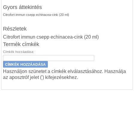
Gyors áttekintés
Citrofort immun csepp echinacea-cink (20 ml)
Részletek
Citrofort immun csepp echinacea-cink (20 ml)
Termék címkék
Címkék hozzáadása:
CÍMKÉK HOZZÁADÁSA
Használjon szünetet a címkék elválasztásához. Használja
az aposztróf jelet (') kifejezésekhez.