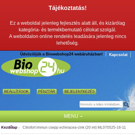
Tájékoztatás!
Ez a weboldal jelenleg fejlesztés alatt áll, és kizárólag
kategória- és termékbemutató célokat szolgál.
A weboldalon online rendelés leadására jelenleg nincs
lehetőség.
Üdvözöljük a Biowebshop24 webáruházban!
Kapcsolat
BEÁLLÍTÁSOK
PÉNZTÁR
BEJELENTKEZÉS
MENU
Kezdőlap
Citrofort immun csepp echinacea-cink (20 ml) ML070525-16-11
/