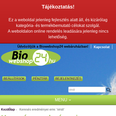
Tájékoztatás!
Ez a weboldal jelenleg fejlesztés alatt áll, és kizárólag
kategória- és termékbemutató célokat szolgál.
A weboldalon online rendelés leadására jelenleg nincs
lehetőség.
Üdvözöljük a Biowebshop24 webáruházban!
Kapcsolat
BEÁLLÍTÁSOK
PÉNZTÁR
BEJELENTKEZÉS
MENU
Kezdőlap
Keresés eredményei erre: 'virsli'
/