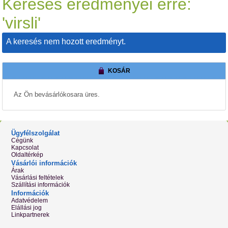
Keresés eredményei erre:
'virsli'
A keresés nem hozott eredményt.
KOSÁR
Az Ön bevásárlókosara üres.
Ügyfélszolgálat
Cégünk
Kapcsolat
Oldaltérkép
Vásárlói információk
Árak
Vásárlási feltételek
Szállítási információk
Információk
Adatvédelem
Elállási jog
Linkpartnerek