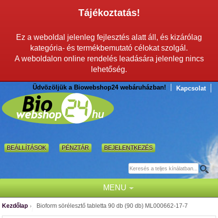
Tájékoztatás!
Ez a weboldal jelenleg fejlesztés alatt áll, és kizárólag
kategória- és termékbemutató célokat szolgál.
A weboldalon online rendelés leadására jelenleg nincs
lehetőség.
Üdvözöljük a Biowebshop24 webáruházban!
Kapcsolat
BEÁLLÍTÁSOK
PÉNZTÁR
BEJELENTKEZÉS
MENU
Kezdőlap
Bioform sörélesztő tabletta 90 db (90 db) ML000662-17-7
/