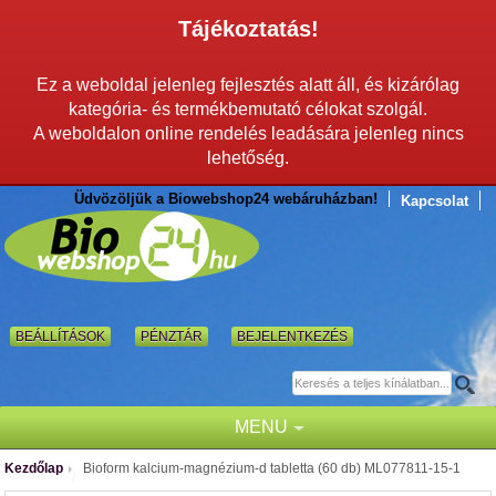
Tájékoztatás!
Ez a weboldal jelenleg fejlesztés alatt áll, és kizárólag
kategória- és termékbemutató célokat szolgál.
A weboldalon online rendelés leadására jelenleg nincs
lehetőség.
Üdvözöljük a Biowebshop24 webáruházban!
Kapcsolat
BEÁLLÍTÁSOK
PÉNZTÁR
BEJELENTKEZÉS
MENU
Kezdőlap
Bioform kalcium-magnézium-d tabletta (60 db) ML077811-15-1
/