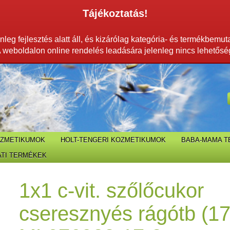
Tájékoztatás!
leg fejlesztés alatt áll, és kizárólag kategória- és termékbemut
 weboldalon online rendelés leadására jelenleg nincs lehetősé
OZMETIKUMOK
HOLT-TENGERI KOZMETIKUMOK
BABA-MAMA 
TI TERMÉKEK
1x1 c-vit. szőlőcukor
cseresznyés rágótb (17