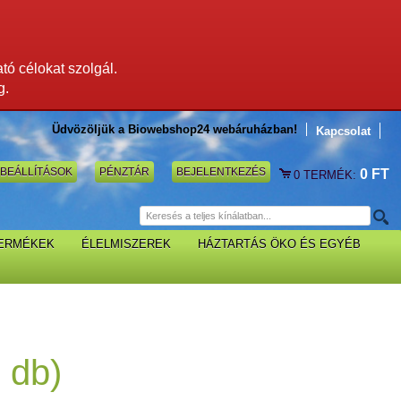
ató célokat szolgál.
g.
Üdvözöljük a Biowebshop24 webáruházban!
Kapcsolat
BEÁLLÍTÁSOK
PÉNZTÁR
BEJELENTKEZÉS
0 FT
0
TERMÉK:
TERMÉKEK
ÉLELMISZEREK
HÁZTARTÁS ÖKO ÉS EGYÉB
 db)