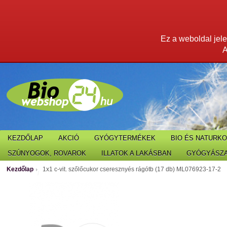
Ez a weboldal jelen
A
KEZDŐLAP
AKCIÓ
GYÓGYTERMÉKEK
BIO ÉS NATURK
SZÚNYOGOK, ROVAROK
ILLATOK A LAKÁSBAN
GYÓGYÁSZA
Kezdőlap
1x1 c-vit. szőlőcukor cseresznyés rágótb (17 db) ML076923-17-2
/