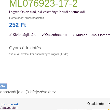
ML076923-17-2
Legyen Ön az első, aki véleményt ír erről a termékről
Elérhetőség:
Nincs készleten
252 Ft
Kívánságlistára
Összehasonlít
Küldjön E-mailt ismer
Gyors áttekintés
1x1 c-vit. szőlőcukor cseresznyés rágótb (17 db)
ÁSA
osztróf jelet (') kifejezésekhez.
Oldaltérkép
Információk
Adatvédelem